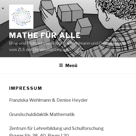
Zum
Inhalt
springen
MATHE FÜR ALLE
Blog und Podcast von Franziska Wehlmann und Denise Heyder
vom ZLS der Universität Leipzig
Menü
IMPRESSUM
Franziska Wehlmann & Denise Heyder
Grundschuldidaktik Mathematik
Zentrum für Lehrerbildung und Schulforschung
Prager Str. 38-40, Raum 120