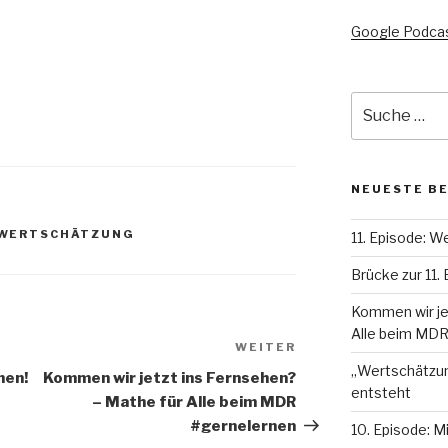
Google Podca
Suche
nach:
NEUESTE B
WERTSCHÄTZUNG
11. Episode: W
Brücke zur 11.
Kommen wir je
Alle beim MDR
WEITER
Nächster
„Wertschätzung
Beitrag
nen!
Kommen wir jetzt ins Fernsehen?
entsteht
– Mathe für Alle beim MDR
#gernelernen
10. Episode: M