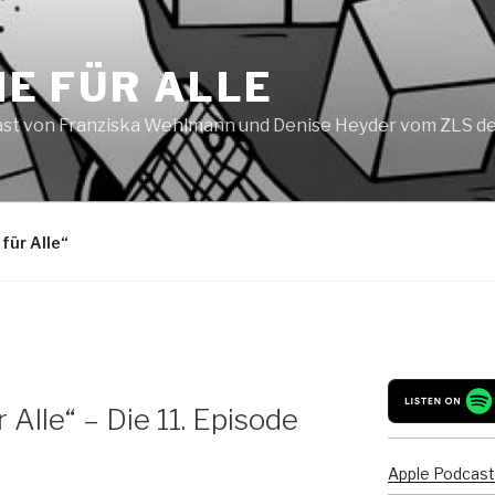
E FÜR ALLE
st von Franziska Wehlmann und Denise Heyder vom ZLS der
für Alle“
Alle“ – Die 11. Episode
Apple Podcas