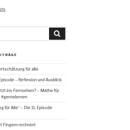
sts
Suchen
EITRÄGE
ertschätzung für alle
 Episode – Reflexion und Ausblick
tzt ins Fernsehen? – Mathe für
 #gernelernen
 für Alle“ – Die 11. Episode
it Fingern rechnen!