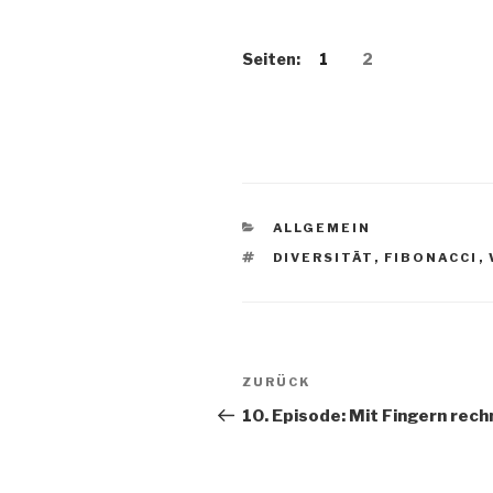
Seiten:
1
2
KATEGORIEN
ALLGEMEIN
SCHLAGWÖRTER
DIVERSITÄT
,
FIBONACCI
,
Beitragsnavigation
Vorheriger
ZURÜCK
Beitrag
10. Episode: Mit Fingern rech