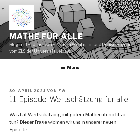
Zum
Inhalt
springen
MATHE FÜR ALLE
Blog und Podcast von Franziska Wehlmann und Denise Heyder
vom ZLS der Universität Leipzig
Menü
VERÖFFENTLICHT
30. APRIL 2021
VON
FW
AM
11. Episode: Wertschätzung für alle
Was hat Wertschätzung mit gutem Matheunterricht zu
tun? Dieser Frage widmen wir uns in unserer neuen
Episode.