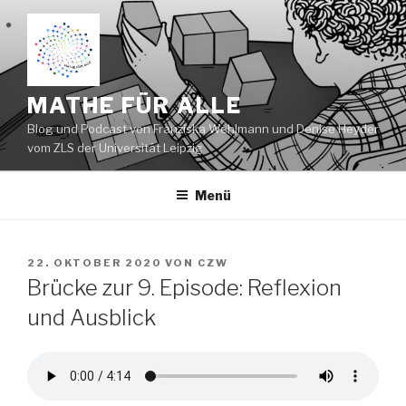
Zum
Inhalt
springen
MATHE FÜR ALLE
Blog und Podcast von Franziska Wehlmann und Denise Heyder
vom ZLS der Universität Leipzig
Menü
VERÖFFENTLICHT
22. OKTOBER 2020
VON
CZW
AM
Brücke zur 9. Episode: Reflexion
und Ausblick