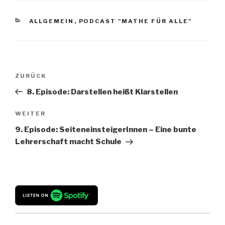
KATEGORIEN
ALLGEMEIN
,
PODCAST "MATHE FÜR ALLE"
Beitragsnavigation
Vorheriger
ZURÜCK
Beitrag
8. Episode: Darstellen heißt Klarstellen
Nächster
WEITER
Beitrag
9. Episode: SeiteneinsteigerInnen – Eine bunte
Lehrerschaft macht Schule